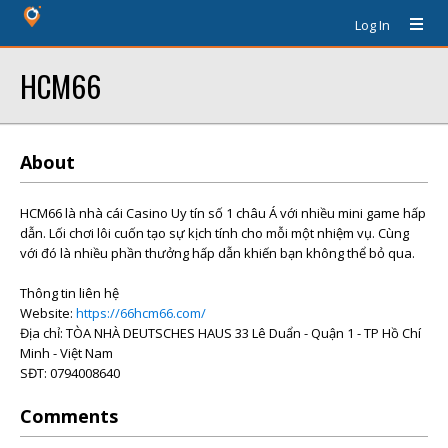
Log In
HCM66
About
HCM66 là nhà cái Casino Uy tín số 1 châu Á với nhiều mini game hấp
dẫn. Lối chơi lôi cuốn tạo sự kịch tính cho mỗi một nhiệm vụ. Cùng
với đó là nhiều phần thưởng hấp dẫn khiến bạn không thể bỏ qua.
Thông tin liên hệ
Website:
https://66hcm66.com/
Địa chỉ: TÒA NHÀ DEUTSCHES HAUS 33 Lê Duẩn - Quận 1 - TP Hồ Chí
Minh - Việt Nam
SĐT: 0794008640
Comments