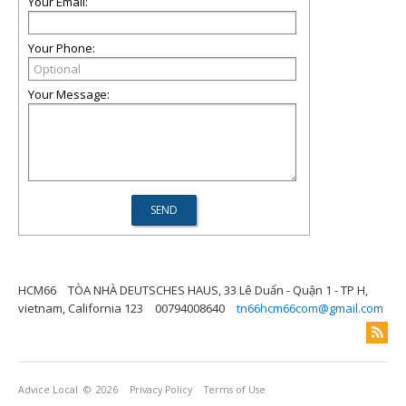
Your Email:
Your Phone:
Your Message:
HCM66
TÒA NHÀ DEUTSCHES HAUS, 33 Lê Duẩn - Quận 1 - TP H,
vietnam, California 123
00794008640
tn66hcm66com@gmail.com
Advice Local
© 2026
Privacy Policy
Terms of Use